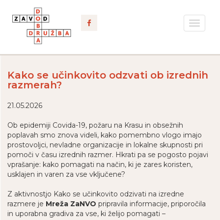
Toggle
navigat
Kako se učinkovito odzvati ob izrednih
razmerah?
21.05.2026
Ob epidemiji Covida-19, požaru na Krasu in obsežnih
poplavah smo znova videli, kako pomembno vlogo imajo
prostovoljci, nevladne organizacije in lokalne skupnosti pri
pomoči v času izrednih razmer. Hkrati pa se pogosto pojavi
vprašanje: kako pomagati na način, ki je zares koristen,
usklajen in varen za vse vključene?
Z aktivnostjo Kako se učinkovito odzivati na izredne
razmere je
Mreža ZaNVO
pripravila informacije, priporočila
in uporabna gradiva za vse, ki želijo pomagati –