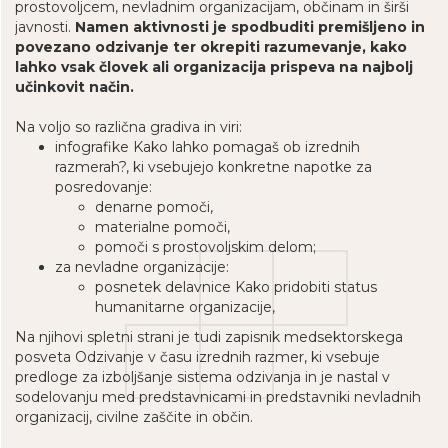
prostovoljcem, nevladnim organizacijam, občinam in širši
javnosti.
Namen aktivnosti je spodbuditi premišljeno in
povezano odzivanje ter okrepiti razumevanje, kako
lahko vsak človek ali organizacija prispeva na najbolj
učinkovit način.
Na voljo so različna gradiva in viri:
infografike Kako lahko pomagaš ob izrednih
razmerah?, ki vsebujejo konkretne napotke za
posredovanje:
denarne pomoči,
materialne pomoči,
pomoči s prostovoljskim delom;
za nevladne organizacije:
posnetek delavnice Kako pridobiti status
humanitarne organizacije,
Na njihovi spletni strani je tudi zapisnik medsektorskega
posveta Odzivanje v času izrednih razmer, ki vsebuje
predloge za izboljšanje sistema odzivanja in je nastal v
sodelovanju med predstavnicami in predstavniki nevladnih
organizacij, civilne zaščite in občin.