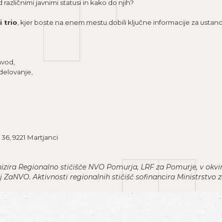
različnimi javnimi statusi in kako do njih?
i trio
, kjer boste na enem mestu dobili ključne informacije za ustano
avod,
 delovanje,
 36, 9221 Martjanci
izira Regionalno stičišče NVO Pomurja, LRF za Pomurje,
v okvi
j ZaNVO. Aktivnosti regionalnih stičišč sofinancira Ministrstvo