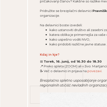
pričakovanji članov? Kakšne so razlike med 
Pridružite se brezplačni delavnici
Pravnišk
organizacije.
Na delavnici boste izvedeli:
kako ustanoviti društvo ali zasebni z
katera oblika je primernejša za vaše
kako uspešno voditi NVO,
kako pridobiti različne javne statuse.
Kdaj in kje?
📅
Torek, 16. junij, od 16.30 do 18.30
📍 Preko spleta (ZOOM) ali v živo: Martjanci
📝 Več o delavnici in prijava na
povezavi
.
Brezplačno spletno usposabljanje organ
regionalnih stičišč nevladnih organizaci