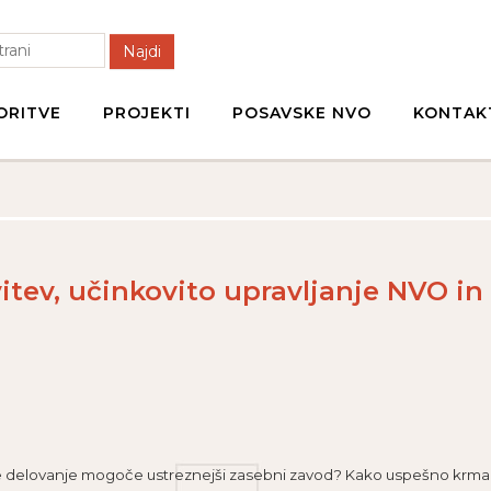
Najdi
ORITVE
PROJEKTI
POSAVSKE NVO
KONTAK
vitev, učinkovito upravljanje NVO in
a vaše delovanje mogoče ustreznejši zasebni zavod? Kako uspešno krm