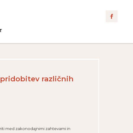
T
 pridobitev različnih
ariti med zakonodajnimi zahtevami in