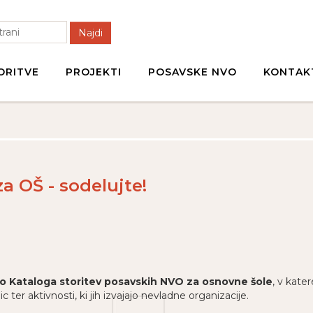
Najdi
ORITVE
PROJEKTI
POSAVSKE NVO
KONTAK
a OŠ - sodelujte!
ajo Kataloga storitev posavskih NVO za osnovne šole
, v kate
r aktivnosti, ki jih izvajajo nevladne organizacije.