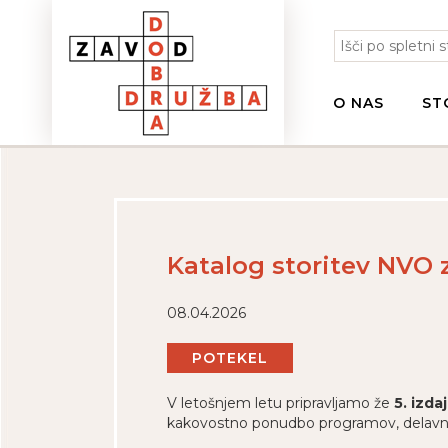
O NAS
ST
Katalog storitev NVO z
08.04.2026
POTEKEL
V letošnjem letu pripravljamo že
5. izd
kakovostno ponudbo programov, delavnic te