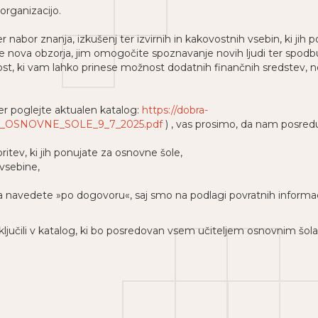
 organizacijo.
nabor znanja, izkušenj ter izvirnih in kakovostnih vsebin, ki jih 
va obzorja, jim omogočite spoznavanje novih ljudi ter spodbudit
žnost, ki vam lahko prinese možnost dodatnih finančnih sredstev, no
mer poglejte aktualen katalog:
https://dobra-
ZA_OSNOVNE_SOLE_9_7_2025.pdf
) , vas prosimo, da nam posredu
ritev, ki jih ponujate za osnovne šole,
vsebine,
a navedete »po dogovoru«, saj smo na podlagi povratnih informaci
vključili v katalog, ki bo posredovan vsem učiteljem osnovnim šo