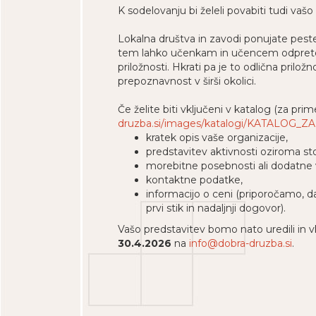
K sodelovanju bi želeli povabiti tudi vašo
Lokalna društva in zavodi ponujate pester 
tem lahko učenkam in učencem odprete no
priložnosti. Hkrati pa je to odlična prilo
prepoznavnost v širši okolici.
Če želite biti vključeni v katalog (za pri
druzba.si/images/katalogi/KATALOG_
kratek opis vaše organizacije,
predstavitev aktivnosti oziroma sto
morebitne posebnosti ali dodatne 
kontaktne podatke,
informacijo o ceni (priporočamo, d
prvi stik in nadaljnji dogovor).
Vašo predstavitev bomo nato uredili in 
30.4.2026
na
info@dobra-druzba.si
.