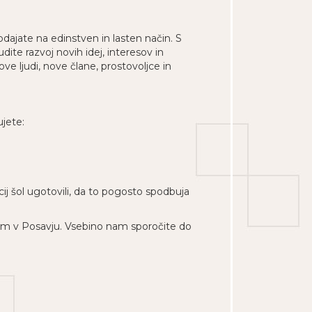
podajate na edinstven in lasten način. S
e razvoj novih idej, interesov in
ve ljudi, nove člane, prostovoljce in
jete:
j šol ugotovili, da to pogosto spodbuja
lam v Posavju. Vsebino nam sporočite do