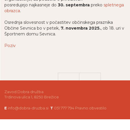
posredujejo najkasneje do
30. septembra
preko
spletnega
obrazca
.
Osrednja slovesnost v počastitev občinskega praznika
Občine Sevnica bo v petek,
7. novembra 2025.
, ob 18. uri v
Športnem domu Sevnica.
Poziv
Zavod Dobra družba
Trdinova ulica 1, 8250 Brežice
E
info@dobra-druzba.si
T
051 777 794
Pravno obvestilo