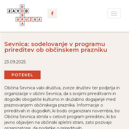
Toggle
navigat
Sevnica: sodelovanje v programu
prireditev ob občinskem prazniku
23.09.2025
POTEKEL
Občina Sevnica vabi društva, zveze društev ter podjetja in
organizacije v občini Sevnica, da s svojimi prireditvami in
dogodki obogatite kulturno in družabno dogajanje med
praznovanjem občinskega praznika. Informacije o
prireditvah in dogodkih, ki bodo organizirani novembra, bo
Občina Sevnica strnila v celovit program prireditev, ki bo
javno objavljen na občinski spletni strani, zato pozivajo
organizatorje, da podatke o prireditvah