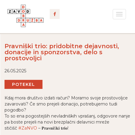
Toggle
navigat
Pravniški trio: pridobitne dejavnosti,
donacije in sponzorstva, delo s
prostovoljci
26.05.2025
POTEKEL
Kdaj mora društvo izdati račun? Moramo svoje prostovoljce
zavarovati? Če smo prejeli donacijo, potrebujemo tudi
pogodbo?
To so ena pogostejših nevladniških vprašanj, odgovore nanje
pa boste prejeli na novi brezplačni delavnici mreže
stičišč
#ZaNVO
– 𝐏𝐫𝐚𝐯𝐧𝐢š𝐤𝐢 𝐭𝐫𝐢𝐨!