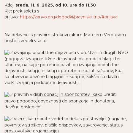
Kdaj:
sreda, 11. 6. 2025, od 10. ure do 11.30
Kje: prek spleta s
prijavo:
https://zanvo.org/dogodki/pravniski-trio/#prijava
Na delavnici s pravnim strokovnjakom Matejem Verbajsom
boste izvedeli vse o:
izvajanju pridobitne dejavnosti v društvih in drugih NVO
(pogoji za izvajanje tržne dejavnosti oz. prodajo blaga ter
storitev, na kaj je potrebno paziti pri izvajanju pridobitne
dejavnosti, kdaj je in kdaj ni potrebno izdajati računov, kdaj
so obvezne davčne blagajne in kdaj ne, kakšni so davčni
vidiki izvajanja pridobitne dejavnosti);
pravnih vidikih donacij in sponzorstev (kako urediti
pravo pogodbo, obveznosti do sponzorja in donatorja,
davčne posledice);
vsem, kar morate vedeti o delu s prostovoljci (nagrade,
povrnitev stroškov, plačilo prispevkov, zavarovanje, status
prostovoljske organizacije).