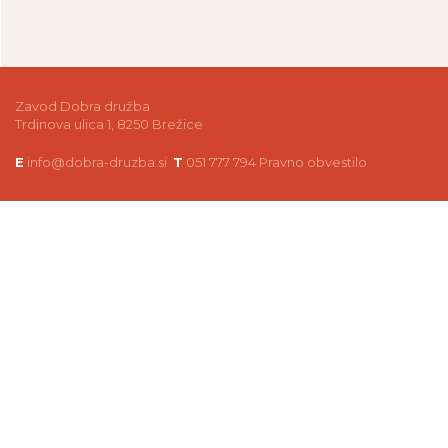
Zavod Dobra družba
Trdinova ulica 1, 8250 Brežice
E
info@dobra-druzba.si
T
051 777 794
Pravno obvestilo