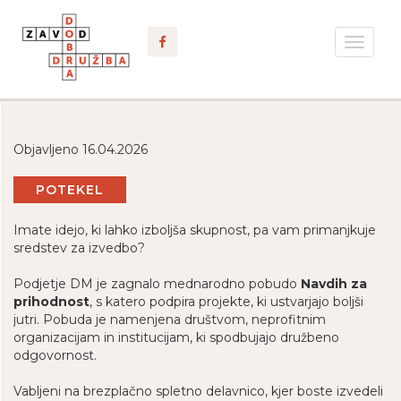
Toggle
navigat
Objavljeno 16.04.2026
POTEKEL
Imate idejo, ki lahko izboljša skupnost, pa vam primanjkuje
sredstev za izvedbo?
Podjetje DM je zagnalo mednarodno pobudo
Navdih za
prihodnost
, s katero podpira projekte, ki ustvarjajo boljši
jutri. Pobuda je namenjena društvom, neprofitnim
organizacijam in institucijam, ki spodbujajo družbeno
odgovornost.
Vabljeni na brezplačno spletno delavnico, kjer boste izvedeli