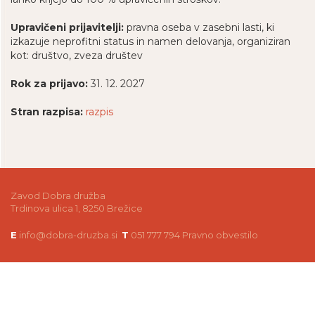
Upravičeni prijavitelji:
pravna oseba v zasebni lasti, ki
izkazuje neprofitni status in namen delovanja, organiziran
kot: društvo, zveza društev
Rok za prijavo:
31. 12. 2027
Stran razpisa:
razpis
Zavod Dobra družba
Trdinova ulica 1, 8250 Brežice
E
info@dobra-druzba.si
T
051 777 794
Pravno obvestilo