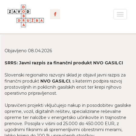
Toggle
navigat
Objavljeno 08.04.2026
SRRS: Javni razpis za finančni produkt NVO GASILCI
Slovenski regionalno razvojni sklad je objavil javni razpis za
finančni produkt
NVO GASILCI
, s katerim podpira razvoj
prostovoljnih in poklicnih gasilskih enot ter krepi njihovo
operativno pripravljenost.
Upravičeni projekti vključujejo nakup in posodobitev gasilske
opreme, vozil, digitalnih rešitev, specializirane reševalne
opreme ter naložbe v energetsko učinkovite in trajnostne
prenove. Posojila v višini od 25.000 do 450.000 EUR, z
ugodnimi fiksnimi ali spremenljivimi obrestnimi merami,
lahko krijejo do 100 % upravičenih stroškov.