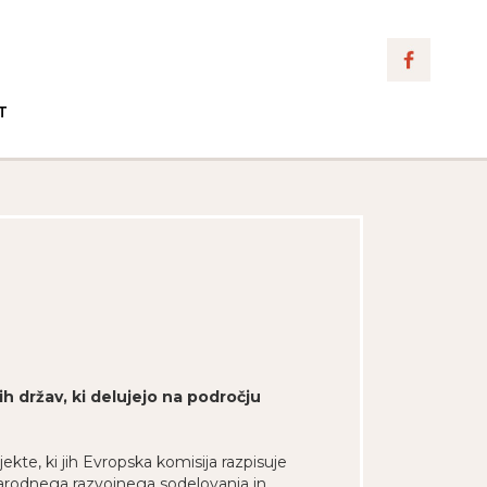
T
ih držav, ki delujejo na področju
ekte, ki jih Evropska komisija razpisuje
dnarodnega razvojnega sodelovanja in