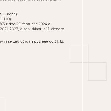
l Europe);
 ECHO);
765 z dne 29. februarja 2024 o
21–2027, ki so v skladu z 11. členom
v in se zaključijo najpozneje do 31. 12.