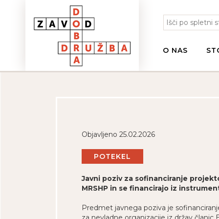
O NAS
ST
Objavljeno 25.02.2026
POTEKEL
Javni poziv za sofinanciranje projekto
MRSHP in se financirajo iz instrumen
Predmet javnega poziva je sofinanciranje l
za nevladne organizacije iz držav članic