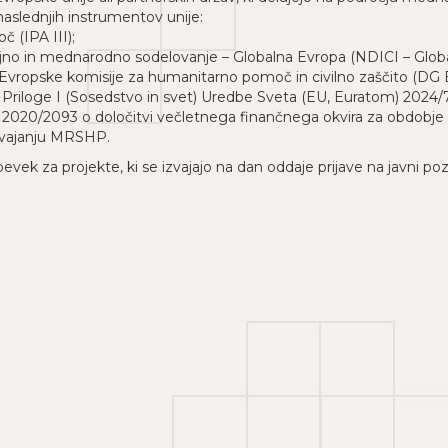
naslednjih instrumentov unije:
 (IPA III);
jno in mednarodno sodelovanje – Globalna Evropa (NDICI – Globa
Evropske komisije za humanitarno pomoč in civilno zaščito (DG
ke Priloge I (Sosedstvo in svet) Uredbe Sveta (EU, Euratom) 2024/
20/2093 o določitvi večletnega finančnega okvira za obdobje 20
zvajanju MRSHP.
pevek za projekte, ki se izvajajo na dan oddaje prijave na javni pozi