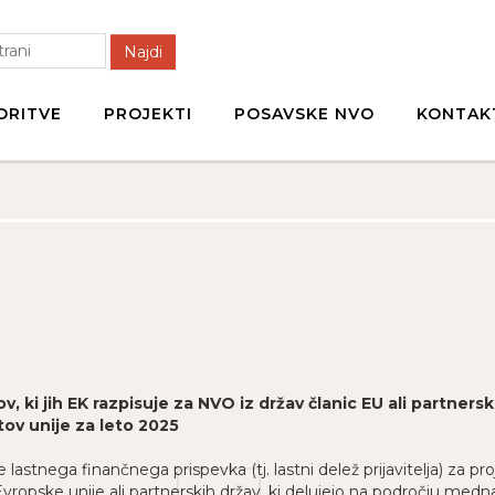
Najdi
ORITVE
PROJEKTI
POSAVSKE NVO
KONTAK
v, ki jih EK razpisuje za NVO iz držav članic EU ali partnersk
tov unije za leto 2025
astnega finančnega prispevka (tj. lastni delež prijavitelja) za proj
 Evropske unije ali partnerskih držav, ki delujejo na področju me