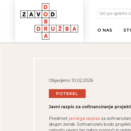
O NAS
ST
Objavljeno 10.02.2026
POTEKEL
Javni razpis za sofinanciranje proje
Predmet
javnega razpisa
za sofinanciran
skupin žensk. Sofinancirani bodo projekti
celovito oporo ter nabor pomoči in rešite