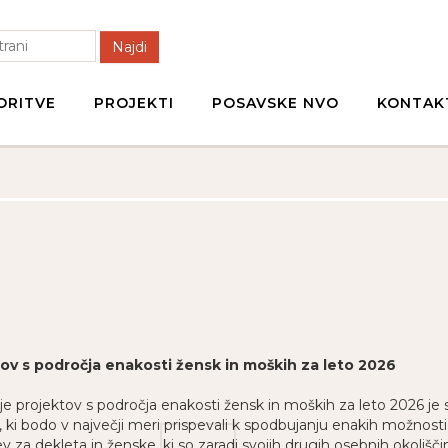
Najdi
ORITVE
PROJEKTI
POSAVSKE NVO
KONTAK
ktov s področja enakosti žensk in moških za leto 2026
je projektov s področja enakosti žensk in moških za leto 2026 je 
, ki bodo v največji meri prispevali k spodbujanju enakih možnosti 
v za dekleta in ženske, ki so zaradi svojih drugih osebnih okolišč