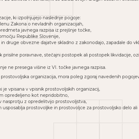
cije, ki izpolnjujejo naslednje pogoje:
členu Zakona o nevladnih organizacijah,
 predmeta javnega razpisa iz prejšnje točke,
 območju Republike Slovenije,
ke in druge obvezne dajatve skladno z zakonodajo, zapadale do 
k prisilne poravnave, stečajni postopek ali postopek likvidacije, 
ranje ne presega višine iz VI. točke javnega razpisa.
ot prostovoljska organizacija, mora poleg zgoraj navedenih pogojev
 je vpisana v vpisnik prostovoljskih organizacij,
om opredeljeno kot nepridobitno,
 nasprotju z opredelitvijo prostovoljstva,
n usposablja prostovoljke in prostovoljce za prostovoljsko delo ali