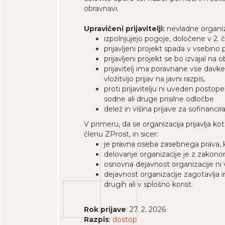
obravnavi.
Upravičeni prijavitelji:
nevladne organiza
izpolnjujejo pogoje, določene v 2. 
prijavljeni projekt spada v vsebino
prijavljeni projekt se bo izvajal na
prijavitelj ima poravnane vse dav
vložitvijo prijav na javni razpis,
proti prijavitelju ni uveden postope
sodne ali druge prisilne odločbe
delež in višina prijave za sofinanci
V primeru, da se organizacija prijavlja k
členu ZProst, in sicer:
je pravna oseba zasebnega prava, ki
delovanje organizacije je z zakon
osnovna dejavnost organizacije ni v
dejavnost organizacije zagotavlja i
drugih ali v splošno korist.
Rok prijave
: 27. 2. 2026
Razpis
:
dostop