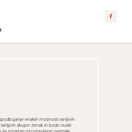
T
spodbujanje enakih možnosti ranljivih
ranljivih skupin žensk in bodo nudili
in še posebej izpostavljene neenaki