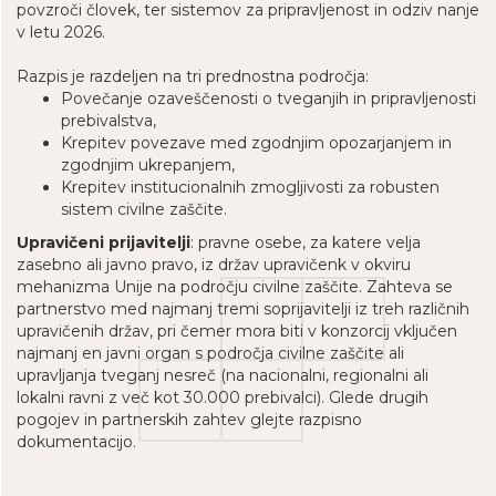
povzroči človek, ter sistemov za pripravljenost in odziv nanje
v letu 2026.
Razpis je razdeljen na tri prednostna področja:
Povečanje ozaveščenosti o tveganjih in pripravljenosti
prebivalstva,
Krepitev povezave med zgodnjim opozarjanjem in
zgodnjim ukrepanjem,
Krepitev institucionalnih zmogljivosti za robusten
sistem civilne zaščite.
Upravičeni prijavitelji
: pravne osebe, za katere velja
zasebno ali javno pravo, iz držav upravičenk v okviru
mehanizma Unije na področju civilne zaščite. Zahteva se
partnerstvo med najmanj tremi soprijavitelji iz treh različnih
upravičenih držav, pri čemer mora biti v konzorcij vključen
najmanj en javni organ s področja civilne zaščite ali
upravljanja tveganj nesreč (na nacionalni, regionalni ali
lokalni ravni z več kot 30.000 prebivalci). Glede drugih
pogojev in partnerskih zahtev glejte razpisno
dokumentacijo.