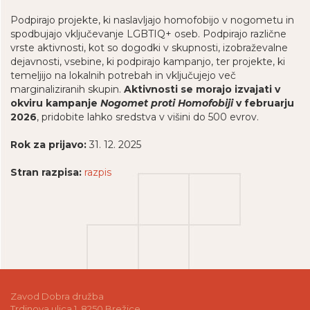
Podpirajo projekte, ki naslavljajo homofobijo v nogometu in
spodbujajo vključevanje LGBTIQ+ oseb. Podpirajo različne
vrste aktivnosti, kot so dogodki v skupnosti, izobraževalne
dejavnosti, vsebine, ki podpirajo kampanjo, ter projekte, ki
temeljijo na lokalnih potrebah in vključujejo več
marginaliziranih skupin.
Aktivnosti se morajo izvajati v
okviru kampanje
Nogomet proti Homofobiji
v februarju
2026
, pridobite lahko sredstva v višini do 500 evrov.
Rok za prijavo:
31. 12. 2025
Stran razpisa:
razpis
Zavod Dobra družba
Trdinova ulica 1, 8250 Brežice