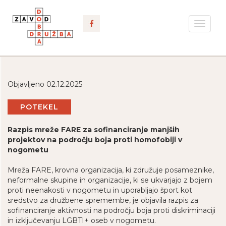
Toggle
navigat
Objavljeno 02.12.2025
POTEKEL
Razpis mreže FARE za sofinanciranje manjših
projektov na področju boja proti homofobiji v
nogometu
Mreža FARE, krovna organizacija, ki združuje posameznike,
neformalne skupine in organizacije, ki se ukvarjajo z bojem
proti neenakosti v nogometu in uporabljajo šport kot
sredstvo za družbene spremembe, je objavila razpis za
sofinanciranje aktivnosti na področju boja proti diskriminaciji
in izključevanju LGBTI+ oseb v nogometu.