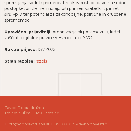
spremljanja sodnih primerov ter aktivnosti priprave na sodne
postopke, pri čemer morajo biti primeri strateški, t.j. imeti
širši vpliv ter potencial za zakonodajne, politične in družbene
spremembe.
Upravičeni prijavitelji:
organizacija ali posameznik, ki želi
zaščititi digitalne pravice v Evropi, tudi NVO
Rok za prijavo:
15.7.2025
Stran razpisa:
razpis
Zavod Dobra družba
Trdinova ulica 1, 8250 Brežice
E
info@dobra-druzba.si
T
051 777 794
Pravno obvestilo