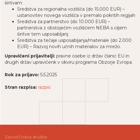
širitvam:
Sredstva za regionalna vozlišča (do 15.000 EUR) –
ustanovitev novega vozlišča v premalo pokritih regijah
Sredstva za partnerstvo (do 10.000 EUR) –
partnerstva z obstoječim vozliščem NEBA s ciljem
širitve tem usposabljanj.
Sredstva za tečaje usposabljanja/materiale (do 2.000
EUR) – Razvoj novih učnih materialov za mrežo.
Upravičeni prijavitelji:
pravne osebe iz držav članic EU in
drugih držav upravičenk v okviru programa Obzorje Evropa
Rok za prijavo:
5.5.2025
Stran razpisa:
razpis
Zavod Dobra družba