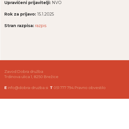
Upravičeni prijavitelji:
NVO
Rok za prijavo:
15.1.2025
Stran razpisa:
razpis
Zavod Dobra družba
Trdinova ulica 1, 8250 Brežice
E
info@dobra-druzba.si
T
051 777 794
Pravno obvestilo